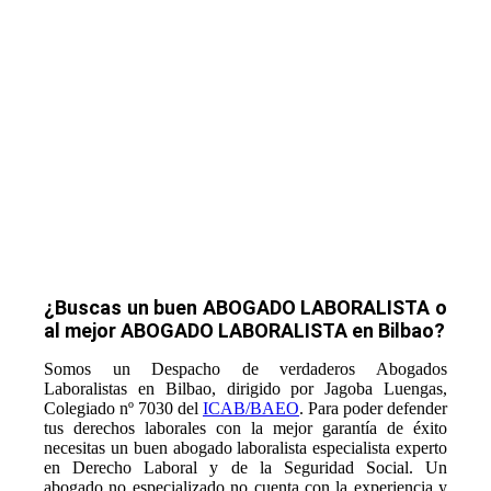
Abogado Laboralista en Bilbao
especialista en Derecho laboral y de la
Seguridad Social experto en casos de
Accidente de Trabajo (Accidente
Laboral) y Enfermedad Profesional.
¿Buscas un buen ABOGADO LABORALISTA o
al mejor ABOGADO LABORALISTA en Bilbao?
Somos un Despacho de verdaderos Abogados
Laboralistas en Bilbao, dirigido por Jagoba Luengas,
Colegiado nº 7030 del
ICAB/BAEO
. Para poder defender
tus derechos laborales con la mejor garantía de éxito
necesitas un buen abogado laboralista especialista experto
en Derecho Laboral y de la Seguridad Social. Un
abogado no especializado no cuenta con la experiencia y