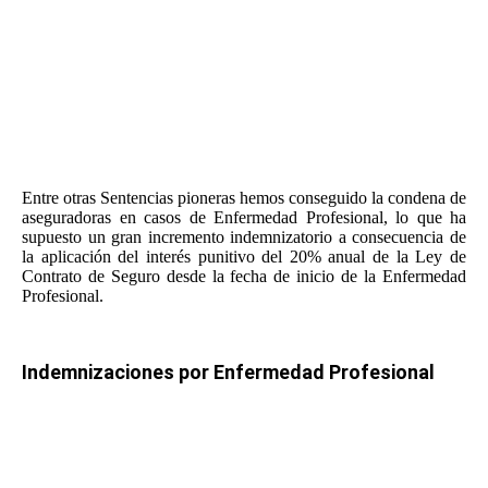
evitarlo. Consecuencia de ello,
hemos conseguido en 2019 la
que, hoy en día, es la mayor indemnización del estado por un
caso de una víctima de la exposición al amianto
. Esta
Sentencia aplicaba un Coeficiente Multiplicador del 50% y
condenaba a COFIVACASA a una indemnización de
más de
550.000 euros incluidos intereses
. Consecuencia de la
rotundidad de nuestros Fundamentos Jurídicos, dicha
Sentencia del Juzgado de lo Social no fue ni tan siquiera
recurrida ante el Tribunal Superior de Justicia.
Entre otras Sentencias pioneras hemos conseguido la condena de
aseguradoras en casos de Enfermedad Profesional, lo que ha
supuesto un gran incremento indemnizatorio a consecuencia de
la aplicación del interés punitivo del 20% anual de la Ley de
Contrato de Seguro desde la fecha de inicio de la Enfermedad
Profesional.
Indemnizaciones por Enfermedad Profesional
Las indemnizaciones se calculan, en casi todos los casos,
utilizando como base el Baremo de Trafico, que tiene unas
sumas minoradas pensadas para indemnizar a víctimas de
tráfico que asumen el riesgo circulatorio. En el ámbito del
trabajo nadie está obligado a asumir ningún riesgo, por eso,