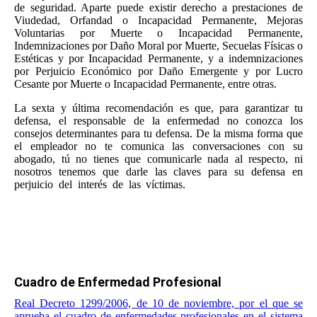
de seguridad. Aparte puede existir derecho a prestaciones de
Viudedad, Orfandad o Incapacidad Permanente, Mejoras
Voluntarias por Muerte o Incapacidad Permanente,
Indemnizaciones por Daño Moral por Muerte, Secuelas Físicas o
Estéticas y por Incapacidad Permanente, y a indemnizaciones
por Perjuicio Económico por Daño Emergente y por Lucro
Cesante por Muerte o Incapacidad Permanente, entre otras.
La sexta y última recomendación es que, para garantizar tu
defensa, el responsable de la enfermedad no conozca los
consejos determinantes para tu defensa. De la misma forma que
el empleador no te comunica las conversaciones con su
abogado, tú no tienes que comunicarle nada al respecto, ni
nosotros tenemos que darle las claves para su defensa en
perjuicio del interés de las víctimas.
Por esa razón, si eres
víctima, familiar de una víctima, o abogado de un cliente
que ha sufrido una Enfermedad Profesional
, no dudes en
llamarnos para una consulta telefónica 944 256 801. Puede
ser el tiempo mejor invertido de tu vida.
Cuadro de Enfermedad Profesional
Real Decreto 1299/2006, de 10 de noviembre, por el que se
aprueba el cuadro de enfermedades profesionales en el sistema