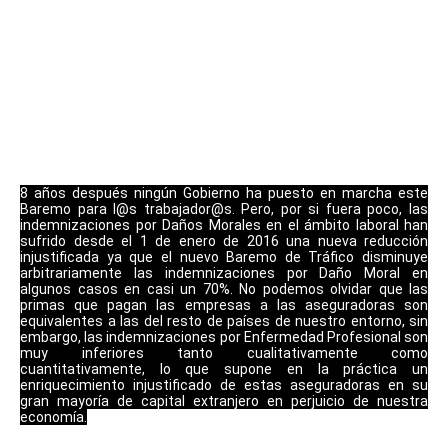
este Baremo no es válido para las Enfermedades
Profesionales, en consecuencia la
Ley 36/2011, de 10 de
octubre, Reguladora de la Jurisdicción Social,
dispone en su
Disposición Final Quinta que antes del 11 de junio de 2012, el
Gobierno adoptará las medidas necesarias para aprobar un
sistema de valoración de daños derivados de Accidentes de
Trabajo y de Enfermedades Profesionales, mediante un
sistema específico de baremo de indemnizaciones
actualizables anualmente, para la compensación objetiva de
dichos daños en tanto las víctimas o sus beneficiarios no
acrediten daños superiores.
8 años después ningún Gobierno ha puesto en marcha este
Baremo para l@s trabajador@s. Pero, por si fuera poco, las
indemnizaciones por Daños Morales en el ámbito laboral han
sufrido desde el 1 de enero de 2016 una nueva reducción
injustificada ya que el nuevo Baremo de Tráfico disminuye
arbitrariamente las indemnizaciones por Daño Moral en
algunos casos en casi un 70%. No podemos olvidar que las
primas que pagan las empresas a las aseguradoras son
equivalentes a las del resto de países de nuestro entorno, sin
embargo, las indemnizaciones por Enfermedad Profesional son
muy inferiores tanto cualitativamente como
cuantitativamente, lo que supone en la práctica un
enriquecimiento injustificado de estas aseguradoras en su
gran mayoría de capital extranjero en perjuicio de nuestra
economía.