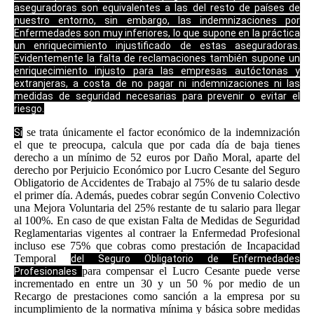
aseguradoras son equivalentes a las del resto de países de
nuestro entorno, sin embargo, las indemnizaciones por
Enfermedades son muy inferiores, lo que supone en la práctica
un enriquecimiento injustificado de estas aseguradoras.
Evidentemente la falta de reclamaciones también supone un
enriquecimiento injusto para las empresas autóctonas y
extranjeras, a costa de no pagar ni indemnizaciones ni las
medidas de seguridad necesarias para prevenir o evitar el
riesgo.
se trata únicamente el factor económico de la indemnización
Si
el que te preocupa, calcula que por cada día de baja tienes
derecho a un mínimo de 52 euros por Daño Moral, aparte del
derecho por Perjuicio Económico por Lucro Cesante del Seguro
Obligatorio de Accidentes de Trabajo al 75% de tu salario desde
el primer día. Además, puedes cobrar según Convenio Colectivo
una Mejora Voluntaria del 25% restante de tu salario para llegar
al 100%. En caso de que existan Falta de Medidas de Seguridad
Reglamentarias vigentes al contraer la Enfermedad Profesional
incluso ese 75% que cobras como prestación de Incapacidad
Temporal
del Seguro Obligatorio de Enfermedades
para compensar el Lucro Cesante puede verse
Profesionales
incrementado en entre un 30 y un 50 % por medio de un
Recargo de prestaciones como sanción a la empresa por su
incumplimiento de la normativa mínima y básica sobre medidas